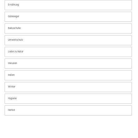
Ernährung
Gütesiegel
Babyschuhe
Umweltschutz
Liebe zu Natur
Inklusion
Indien
Winter
Hygiene
Herbst