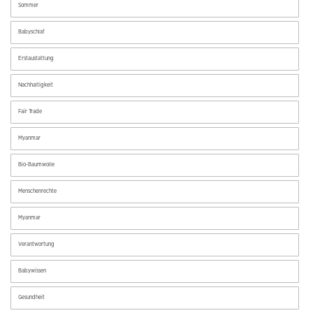
Sommer
Babyschlaf
Erstaustattung
Nachhaltigkeit
Fair Trade
Myanmar
Bio-Baumwolle
Menschenrechte
Myanmar
Verantwortung
Babywissen
Gesundheit